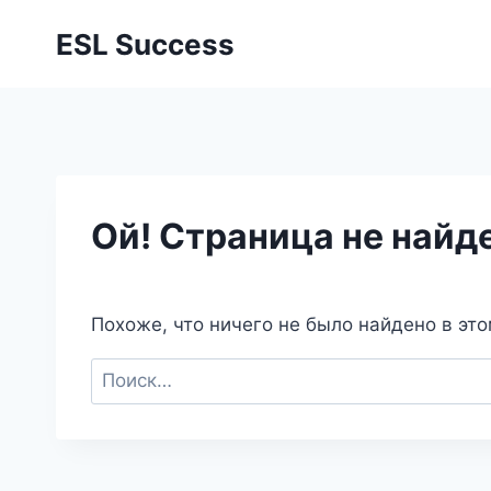
Перейти
ESL Success
к
содержимому
Ой! Страница не найд
Похоже, что ничего не было найдено в эт
Найти: