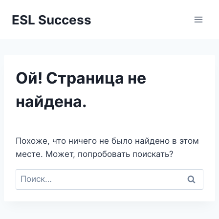
Перейти
ESL Success
к
содержимому
Ой! Страница не
найдена.
Похоже, что ничего не было найдено в этом
месте. Может, попробовать поискать?
Найти: