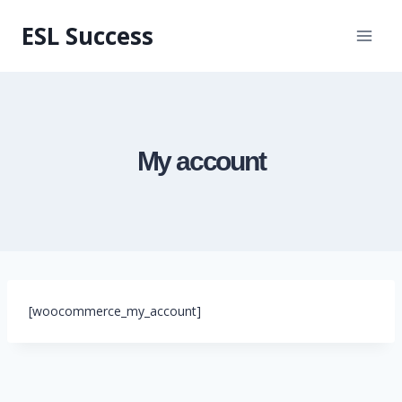
Перейти
ESL Success
к
содержимому
My account
[woocommerce_my_account]