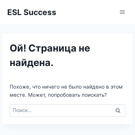
Перейти
ESL Success
к
содержимому
Ой! Страница не
найдена.
Похоже, что ничего не было найдено в этом
месте. Может, попробовать поискать?
Найти: